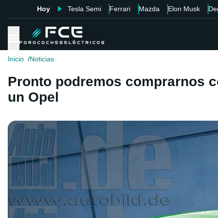
Hoy
Tesla Semi
Ferrari
Mazda
Elon Musk
De
Inicio
Noticias
Pronto podremos comprarnos coc
un Opel