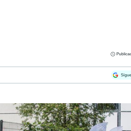
Publica
Sígu