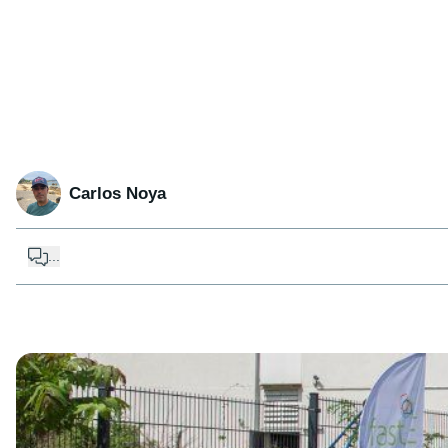
Carlos Noya
...