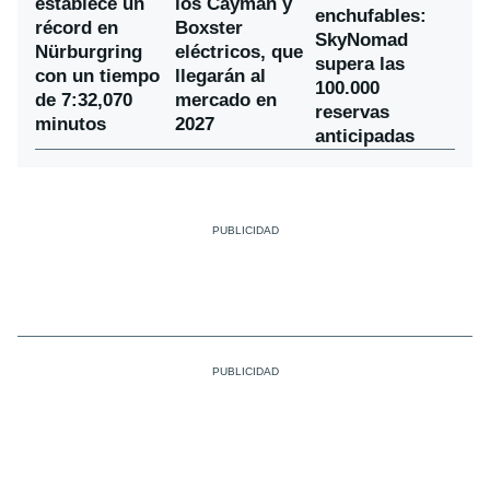
establece un
los Cayman y
enchufables:
récord en
Boxster
SkyNomad
Nürburgring
eléctricos, que
supera las
con un tiempo
llegarán al
100.000
de 7:32,070
mercado en
reservas
minutos
2027
anticipadas