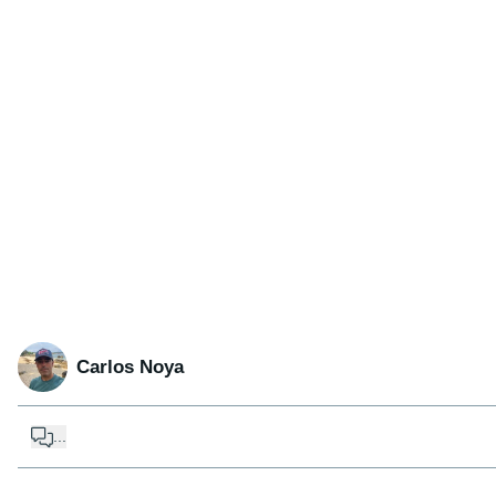
Carlos Noya
...