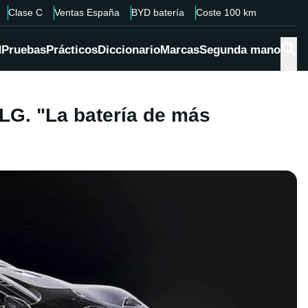
Clase C
Ventas España
BYD batería
Coste 100 km
d
Pruebas
Prácticos
Diccionario
Marcas
Segunda mano
LG. "La batería de más