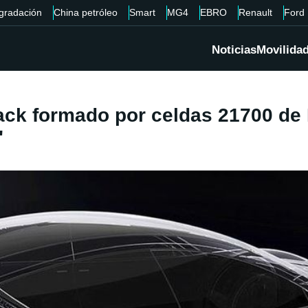
gradación
China petróleo
Smart
MG4
EBRO
Renault
Ford
Noticias
Movilida
ack formado por celdas 21700 de 
"