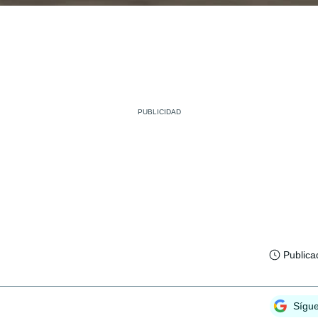
Publica
Sígu