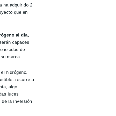
ya ha adquirido 2
royecto que en
ógeno al día,
 serán capaces
toneladas de
 su marca.
 el hidrógeno.
ustible, recurre a
mía, algo
odas luces
 de la inversión