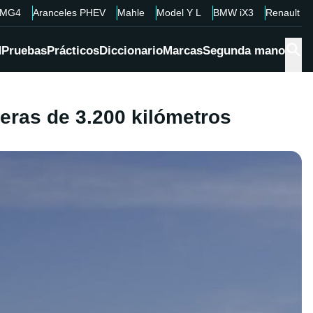
MG4
Aranceles PHEV
Mahle
Model Y L
BMW iX3
Renault 4
d
Pruebas
Prácticos
Diccionario
Marcas
Segunda mano
neras de 3.200 kilómetros