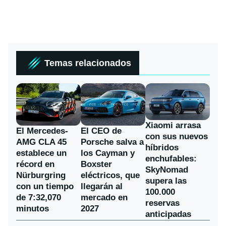
Temas relacionados
Xiaomi arrasa
El Mercedes-
El CEO de
con sus nuevos
AMG CLA 45
Porsche salva a
híbridos
establece un
los Cayman y
enchufables:
récord en
Boxster
SkyNomad
Nürburgring
eléctricos, que
supera las
con un tiempo
llegarán al
100.000
de 7:32,070
mercado en
reservas
minutos
2027
anticipadas