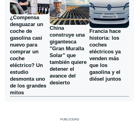
¿Compensa
desguazar un
China
coche de
Francia hace
construye una
gasolina casi
historia: los
gigantesca
nuevo para
coches
"Gran Muralla
comprar un
eléctricos ya
Solar" que
coche
venden más
también quiere
eléctrico? Un
que los
detener el
estudio
gasolina y el
avance del
desmonta uno
diésel juntos
desierto
de los grandes
mitos