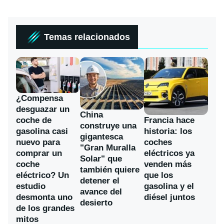
Temas relacionados
¿Compensa
desguazar un
China
coche de
Francia hace
construye una
gasolina casi
historia: los
gigantesca
nuevo para
coches
"Gran Muralla
comprar un
eléctricos ya
Solar" que
coche
venden más
también quiere
eléctrico? Un
que los
detener el
estudio
gasolina y el
avance del
desmonta uno
diésel juntos
desierto
de los grandes
mitos