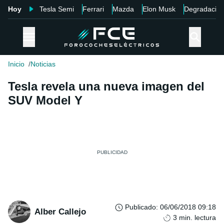
Hoy
Tesla Semi
Ferrari
Mazda
Elon Musk
Degradació
Inicio
Noticias
Tesla revela una nueva imagen del
SUV Model Y
Publicado
:
06/06/2018 09:18
Alber Callejo
3
min. lectura