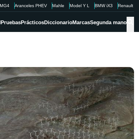
MG4
Aranceles PHEV
Mahle
Model Y L
BMW iX3
Renault 4
d
Pruebas
Prácticos
Diccionario
Marcas
Segunda mano