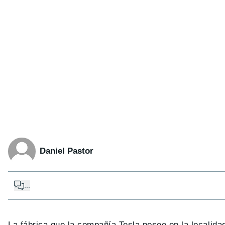
Daniel Pastor
...
La fábrica que la compañía Tesla posee en la localid