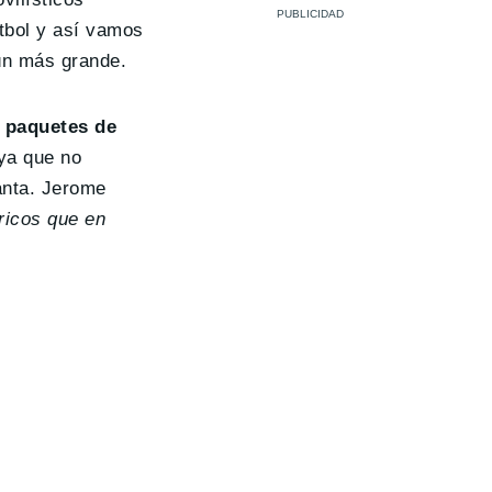
tbol y así vamos
aún más grande.
s paquetes de
 ya que no
anta. Jerome
ricos que en