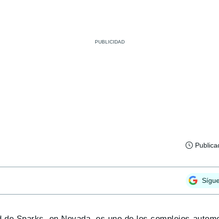
Publica
Sígu
ad de Sparks, en Nevada, es uno de los complejos automo