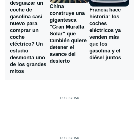
desguazar un
China
coche de
Francia hace
construye una
gasolina casi
historia: los
gigantesca
nuevo para
coches
"Gran Muralla
comprar un
eléctricos ya
Solar" que
coche
venden más
también quiere
eléctrico? Un
que los
detener el
estudio
gasolina y el
avance del
desmonta uno
diésel juntos
desierto
de los grandes
mitos