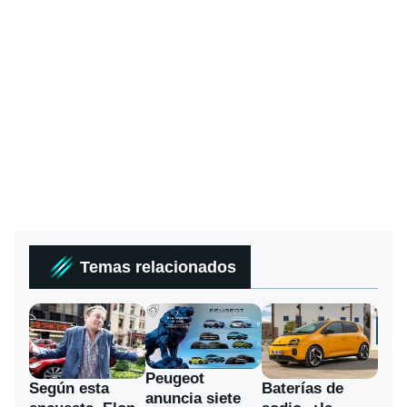
Temas relacionados
Peugeot
Según esta
Baterías de
anuncia siete