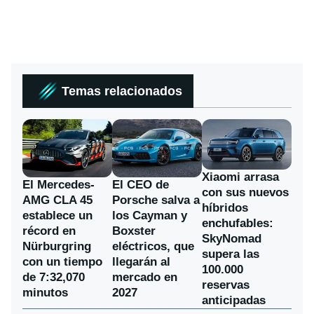
Temas relacionados
Xiaomi arrasa
El Mercedes-
El CEO de
con sus nuevos
AMG CLA 45
Porsche salva a
híbridos
establece un
los Cayman y
enchufables:
récord en
Boxster
SkyNomad
Nürburgring
eléctricos, que
supera las
con un tiempo
llegarán al
100.000
de 7:32,070
mercado en
reservas
minutos
2027
anticipadas