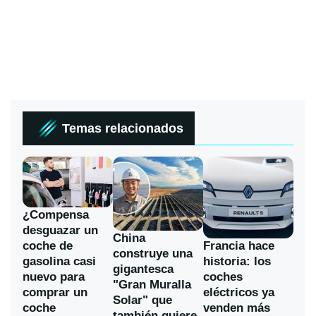
Temas relacionados
¿Compensa
desguazar un
China
coche de
Francia hace
construye una
gasolina casi
historia: los
gigantesca
nuevo para
coches
"Gran Muralla
comprar un
eléctricos ya
Solar" que
coche
venden más
también quiere