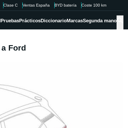
Clase C
Ventas España
BYD batería
Coste 100 km
d
Pruebas
Prácticos
Diccionario
Marcas
Segunda mano
 a Ford