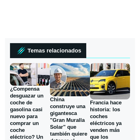
Temas relacionados
¿Compensa
desguazar un
China
coche de
Francia hace
construye una
gasolina casi
historia: los
gigantesca
nuevo para
coches
"Gran Muralla
comprar un
eléctricos ya
Solar" que
coche
venden más
también quiere
eléctrico? Un
que los