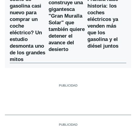
construye una
gasolina casi
historia: los
gigantesca
nuevo para
coches
"Gran Muralla
comprar un
eléctricos ya
Solar" que
coche
venden más
también quiere
eléctrico? Un
que los
detener el
estudio
gasolina y el
avance del
desmonta uno
diésel juntos
desierto
de los grandes
mitos