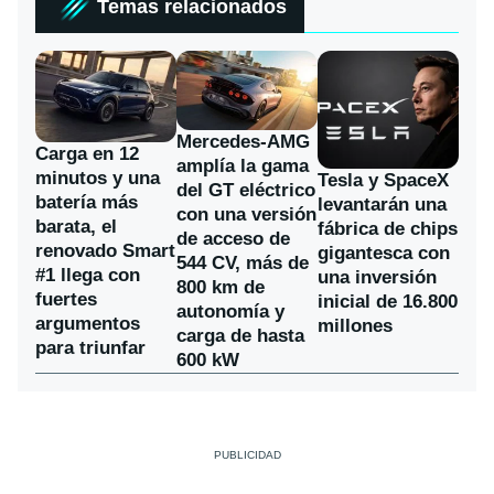
Temas relacionados
Mercedes-AMG
Carga en 12
amplía la gama
minutos y una
Tesla y SpaceX
del GT eléctrico
batería más
levantarán una
con una versión
barata, el
fábrica de chips
de acceso de
renovado Smart
gigantesca con
544 CV, más de
#1 llega con
una inversión
800 km de
fuertes
inicial de 16.800
autonomía y
argumentos
millones
carga de hasta
para triunfar
600 kW