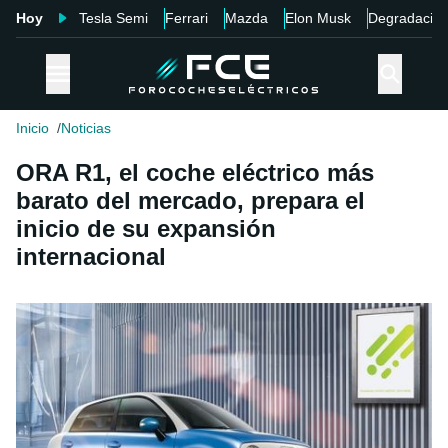
Hoy
Tesla Semi
Ferrari
Mazda
Elon Musk
Degradació
Inicio
Noticias
ORA R1, el coche eléctrico más
barato del mercado, prepara el
inicio de su expansión
internacional