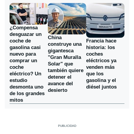
¿Compensa
desguazar un
China
coche de
Francia hace
construye una
gasolina casi
historia: los
gigantesca
nuevo para
coches
"Gran Muralla
comprar un
eléctricos ya
Solar" que
coche
venden más
también quiere
eléctrico? Un
que los
detener el
estudio
gasolina y el
avance del
desmonta uno
diésel juntos
desierto
de los grandes
mitos