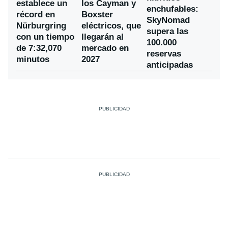
establece un
los Cayman y
enchufables:
récord en
Boxster
SkyNomad
Nürburgring
eléctricos, que
supera las
con un tiempo
llegarán al
100.000
de 7:32,070
mercado en
reservas
minutos
2027
anticipadas