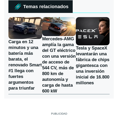
Temas relacionados
Mercedes-AMG
Carga en 12
amplía la gama
minutos y una
Tesla y SpaceX
del GT eléctrico
batería más
levantarán una
con una versión
barata, el
fábrica de chips
de acceso de
renovado Smart
gigantesca con
544 CV, más de
#1 llega con
una inversión
800 km de
fuertes
inicial de 16.800
autonomía y
argumentos
millones
carga de hasta
para triunfar
600 kW