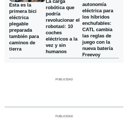
La carga
autonomía
Esta es la
robótica que
eléctrica para
primera bici
podría
los híbridos
eléctrica
revolucionar el
enchufables:
plegable
robotaxi: 10
CATL cambia
preparada
coches
las reglas de
también para
eléctricos a la
juego con la
caminos de
vez y sin
nueva batería
tierra
humanos
Freevoy