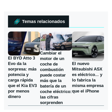
Temas relacionados
Cambiar el
El BYD Atto 3
motor de un
Evo da la
El nuevo
coche de
sorpresa: más
Mitsubishi ASX
combustión
potencia y
es eléctrico... y
puede costar
carga rápida
lo fabrica la
más que la
que el Kia EV3
misma empresa
batería de un
por menos
que el iPhone
coche eléctrico:
dinero
las cifras
sorprenden