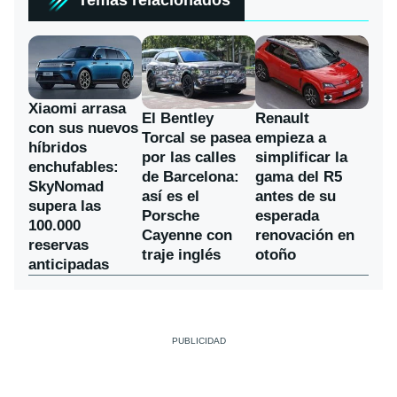
Xiaomi arrasa
El Bentley
Renault
con sus nuevos
Torcal se pasea
empieza a
híbridos
por las calles
simplificar la
enchufables:
de Barcelona:
gama del R5
SkyNomad
así es el
antes de su
supera las
Porsche
esperada
100.000
Cayenne con
renovación en
reservas
traje inglés
otoño
anticipadas