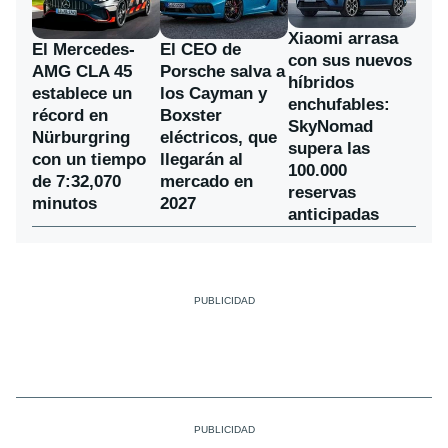
Xiaomi arrasa
El Mercedes-
El CEO de
con sus nuevos
AMG CLA 45
Porsche salva a
híbridos
establece un
los Cayman y
enchufables:
récord en
Boxster
SkyNomad
Nürburgring
eléctricos, que
supera las
con un tiempo
llegarán al
100.000
de 7:32,070
mercado en
reservas
minutos
2027
anticipadas