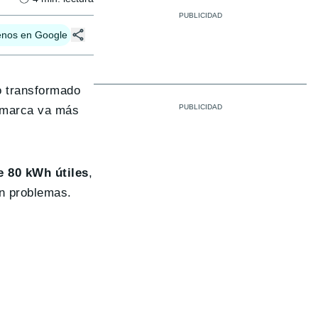
enos en Google
o transformado
a marca va más
e 80 kWh útiles
,
in problemas.