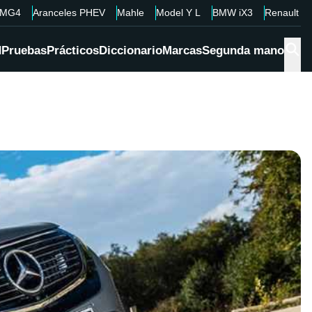
MG4
Aranceles PHEV
Mahle
Model Y L
BMW iX3
Renault 4
d
Pruebas
Prácticos
Diccionario
Marcas
Segunda mano