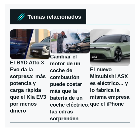
Temas relacionados
Cambiar el
El BYD Atto 3
motor de un
Evo da la
El nuevo
coche de
sorpresa: más
Mitsubishi ASX
combustión
potencia y
es eléctrico... y
puede costar
carga rápida
lo fabrica la
más que la
que el Kia EV3
misma empresa
batería de un
por menos
que el iPhone
coche eléctrico:
dinero
las cifras
sorprenden