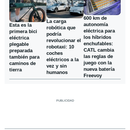
600 km de
La carga
autonomía
Esta es la
robótica que
eléctrica para
primera bici
podría
los híbridos
eléctrica
revolucionar el
enchufables:
plegable
robotaxi: 10
CATL cambia
preparada
coches
las reglas de
también para
eléctricos a la
juego con la
caminos de
vez y sin
nueva batería
tierra
humanos
Freevoy