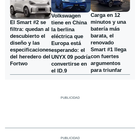
Carga en 12
Volkswagen
minutos y una
El Smart #2 se
tiene en China
batería más
filtra: quedan al
la berlina
barata, el
descubierto el
eléctrica que
renovado
diseño y las
Europa está
Smart #1 llega
especificaciones
esperando: el
con fuertes
del heredero del
UNYX 09 podría
argumentos
Fortwo
convertirse en
para triunfar
el ID.9