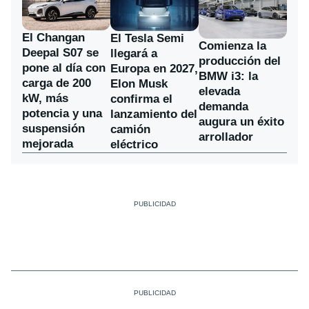
El Changan
El Tesla Semi
Comienza la
Deepal S07 se
llegará a
producción del
pone al día con
Europa en 2027,
BMW i3: la
carga de 200
Elon Musk
elevada
kW, más
confirma el
demanda
potencia y una
lanzamiento del
augura un éxito
suspensión
camión
arrollador
mejorada
eléctrico