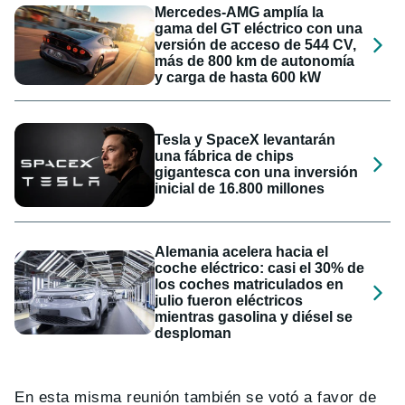
Mercedes-AMG amplía la
gama del GT eléctrico con una
versión de acceso de 544 CV,
más de 800 km de autonomía
y carga de hasta 600 kW
Tesla y SpaceX levantarán
una fábrica de chips
gigantesca con una inversión
inicial de 16.800 millones
Alemania acelera hacia el
coche eléctrico: casi el 30% de
los coches matriculados en
julio fueron eléctricos
mientras gasolina y diésel se
desploman
En esta misma reunión también se votó a favor de