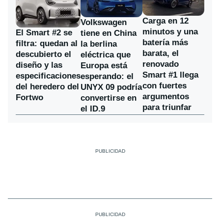
Carga en 12
Volkswagen
minutos y una
El Smart #2 se
tiene en China
batería más
filtra: quedan al
la berlina
barata, el
descubierto el
eléctrica que
renovado
diseño y las
Europa está
Smart #1 llega
especificaciones
esperando: el
con fuertes
del heredero del
UNYX 09 podría
argumentos
Fortwo
convertirse en
para triunfar
el ID.9