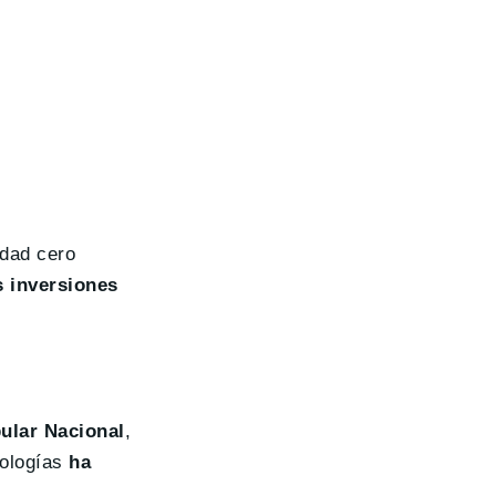
idad cero
s inversiones
ular Nacional
,
nologías
ha