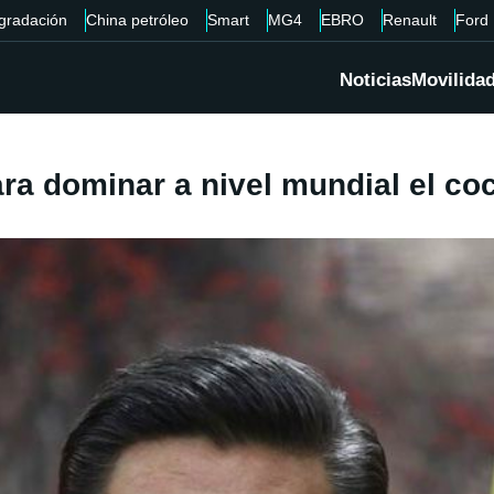
gradación
China petróleo
Smart
MG4
EBRO
Renault
Ford
Noticias
Movilida
a dominar a nivel mundial el coc