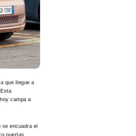
ra que llegue a
 Esta
e hoy campa a
e se encuadra el
co puertas