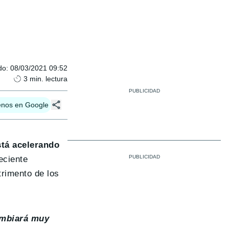
do
:
08/03/2021 09:52
3
min. lectura
enos en Google
stá acelerando
eciente
trimento de los
ambiará muy