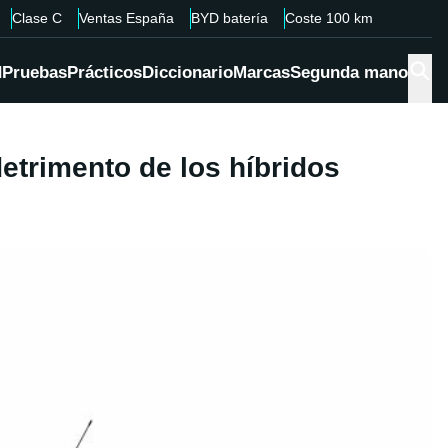
Clase C
Ventas España
BYD batería
Coste 100 km
d
Pruebas
Prácticos
Diccionario
Marcas
Segunda mano
detrimento de los híbridos