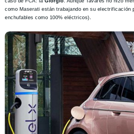
caso de FCA: la
Giorgio
. Aunque Tavares no hizo men
como Maserati están trabajando en su electrificación 
enchufables como 100% eléctricos).