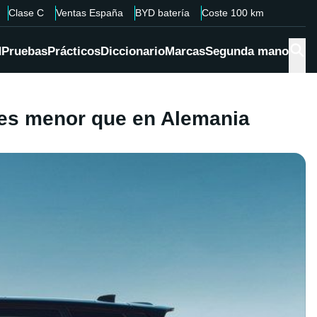
Clase C
Ventas España
BYD batería
Coste 100 km
d
Pruebas
Prácticos
Diccionario
Marcas
Segunda mano
ces menor que en Alemania