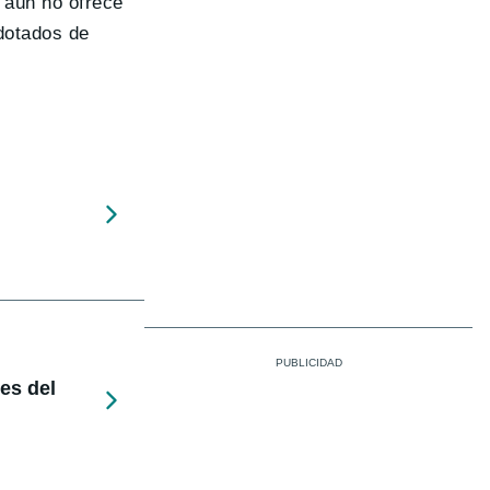
 aún no ofrece
dotados de
nes del