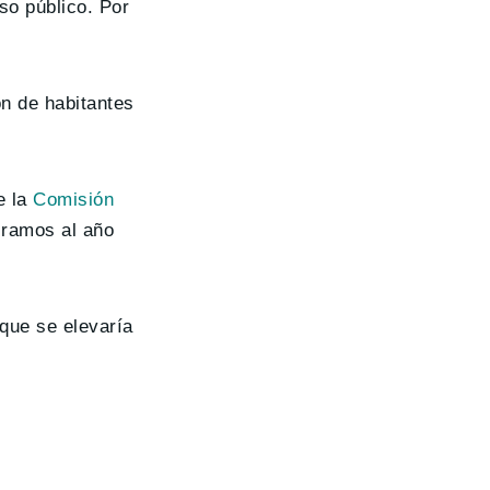
so público. Por
ón de habitantes
e la
Comisión
iramos al año
 que se elevaría