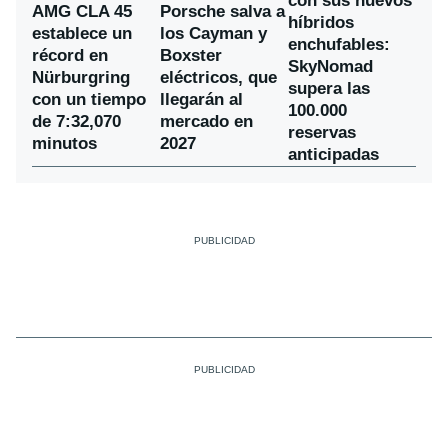
con sus nuevos
AMG CLA 45
Porsche salva a
híbridos
establece un
los Cayman y
enchufables:
récord en
Boxster
SkyNomad
Nürburgring
eléctricos, que
supera las
con un tiempo
llegarán al
100.000
de 7:32,070
mercado en
reservas
minutos
2027
anticipadas