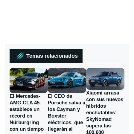
Temas relacionados
Xiaomi arrasa
El Mercedes-
El CEO de
con sus nuevos
AMG CLA 45
Porsche salva a
híbridos
establece un
los Cayman y
enchufables:
récord en
Boxster
SkyNomad
Nürburgring
eléctricos, que
supera las
con un tiempo
llegarán al
100.000