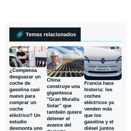
Temas relacionados
¿Compensa
desguazar un
China
coche de
Francia hace
construye una
gasolina casi
historia: los
gigantesca
nuevo para
coches
"Gran Muralla
comprar un
eléctricos ya
Solar" que
coche
venden más
también quiere
eléctrico? Un
que los
detener el
estudio
gasolina y el
avance del
desmonta uno
diésel juntos