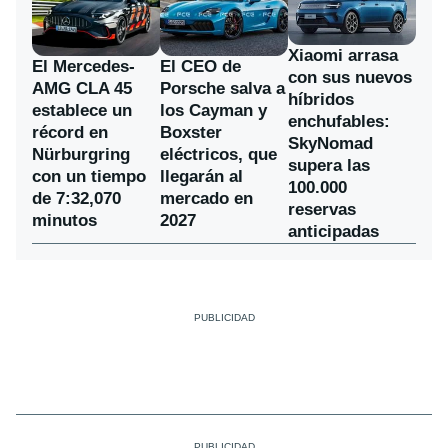
Xiaomi arrasa
El Mercedes-
El CEO de
con sus nuevos
AMG CLA 45
Porsche salva a
híbridos
establece un
los Cayman y
enchufables:
récord en
Boxster
SkyNomad
Nürburgring
eléctricos, que
supera las
con un tiempo
llegarán al
100.000
de 7:32,070
mercado en
reservas
minutos
2027
anticipadas