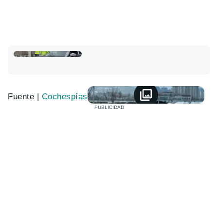
Fuente |
Cochespías