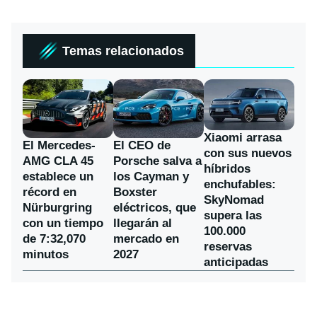
Temas relacionados
Xiaomi arrasa
El Mercedes-
El CEO de
con sus nuevos
AMG CLA 45
Porsche salva a
híbridos
establece un
los Cayman y
enchufables:
récord en
Boxster
SkyNomad
Nürburgring
eléctricos, que
supera las
con un tiempo
llegarán al
100.000
de 7:32,070
mercado en
reservas
minutos
2027
anticipadas