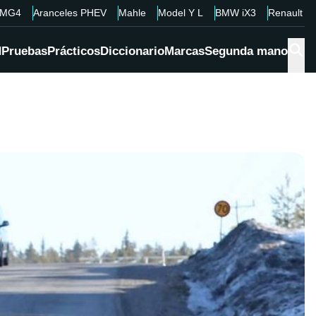
MG4
Aranceles PHEV
Mahle
Model Y L
BMW iX3
Renault 4
d
Pruebas
Prácticos
Diccionario
Marcas
Segunda mano