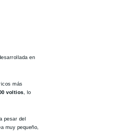
esarrollada en
ricos más
00 voltios
, lo
a pesar del
sea muy pequeño,