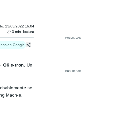
do
:
23/03/2022 16:04
3
min. lectura
enos en Google
el
Q6 e-tron
. Un
probablemente se
ang Mach-e,