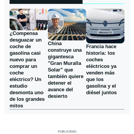
¿Compensa
desguazar un
China
coche de
Francia hace
construye una
gasolina casi
historia: los
gigantesca
nuevo para
coches
"Gran Muralla
comprar un
eléctricos ya
Solar" que
coche
venden más
también quiere
eléctrico? Un
que los
detener el
estudio
gasolina y el
avance del
desmonta uno
diésel juntos
desierto
de los grandes
mitos