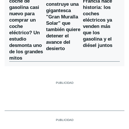
coche de
Francia hace
construye una
gasolina casi
historia: los
gigantesca
nuevo para
coches
"Gran Muralla
comprar un
eléctricos ya
Solar" que
coche
venden más
también quiere
eléctrico? Un
que los
detener el
estudio
gasolina y el
avance del
desmonta uno
diésel juntos
desierto
de los grandes
mitos