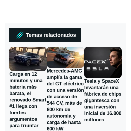
Temas relacionados
Mercedes-AMG
Carga en 12
amplía la gama
minutos y una
Tesla y SpaceX
del GT eléctrico
batería más
levantarán una
con una versión
barata, el
fábrica de chips
de acceso de
renovado Smart
gigantesca con
544 CV, más de
#1 llega con
una inversión
800 km de
fuertes
inicial de 16.800
autonomía y
argumentos
millones
carga de hasta
para triunfar
600 kW