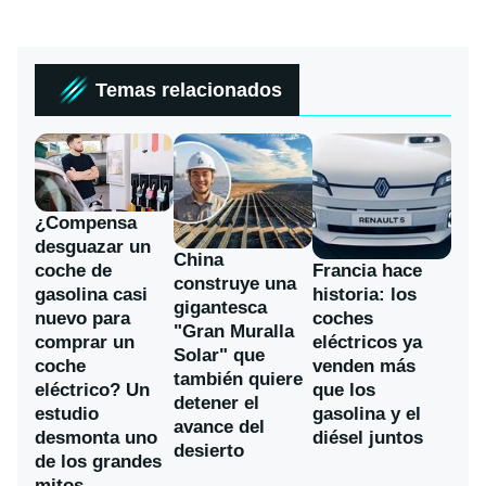
Temas relacionados
¿Compensa
desguazar un
China
coche de
Francia hace
construye una
gasolina casi
historia: los
gigantesca
nuevo para
coches
"Gran Muralla
comprar un
eléctricos ya
Solar" que
coche
venden más
también quiere
eléctrico? Un
que los
detener el
estudio
gasolina y el
avance del
desmonta uno
diésel juntos
desierto
de los grandes
mitos