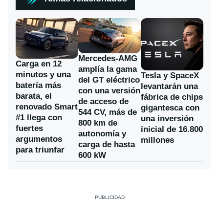
Mercedes-AMG
Carga en 12
amplía la gama
minutos y una
Tesla y SpaceX
del GT eléctrico
batería más
levantarán una
con una versión
barata, el
fábrica de chips
de acceso de
renovado Smart
gigantesca con
544 CV, más de
#1 llega con
una inversión
800 km de
fuertes
inicial de 16.800
autonomía y
argumentos
millones
carga de hasta
para triunfar
600 kW