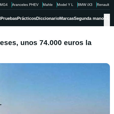
MG4
Aranceles PHEV
Mahle
Model Y L
BMW iX3
Renault 4
d
Pruebas
Prácticos
Diccionario
Marcas
Segunda mano
meses, unos 74.000 euros la