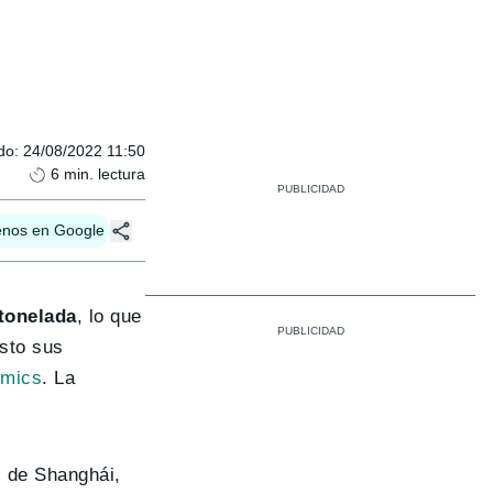
do
:
24/08/2022 11:50
6
min. lectura
enos en Google
 tonelada
, lo que
sto sus
omics
. La
 de Shanghái,