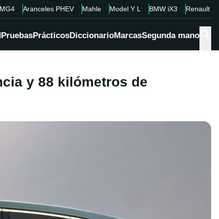
MG4
Aranceles PHEV
Mahle
Model Y L
BMW iX3
Renault 4
d
Pruebas
Prácticos
Diccionario
Marcas
Segunda mano
cia y 88 kilómetros de