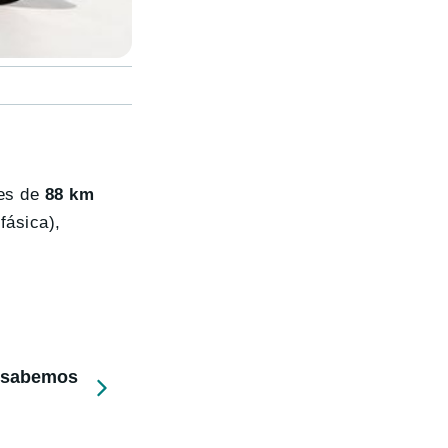
 es de
88 km
fásica),
e sabemos