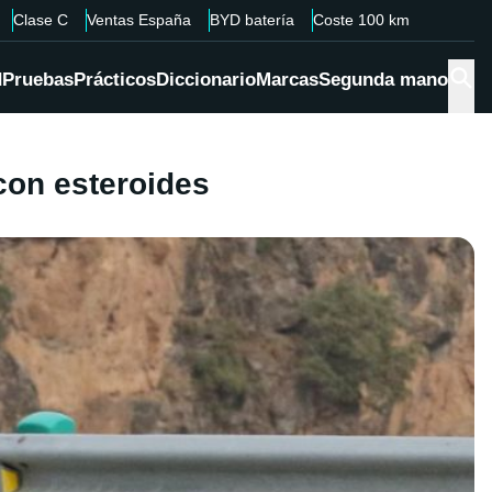
Clase C
Ventas España
BYD batería
Coste 100 km
d
Pruebas
Prácticos
Diccionario
Marcas
Segunda mano
con esteroides