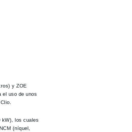
etros) y ZOE
 el uso de unos
Clio.
0 kW), los cuales
 NCM (níquel,