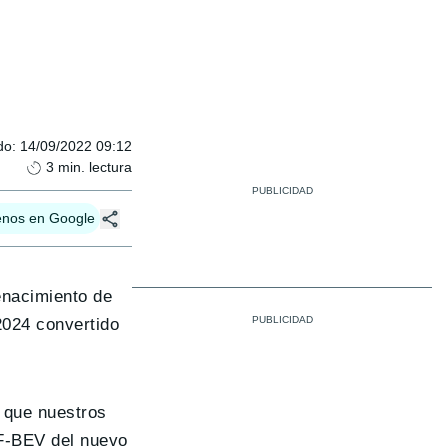
do
:
14/09/2022 09:12
3
min. lectura
enos en Google
enacimiento de
2024 convertido
d que nuestros
MF-BEV del nuevo