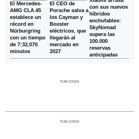
Xiaomi arrasa
El Mercedes-
El CEO de
con sus nuevos
AMG CLA 45
Porsche salva a
híbridos
establece un
los Cayman y
enchufables:
récord en
Boxster
SkyNomad
Nürburgring
eléctricos, que
supera las
con un tiempo
llegarán al
100.000
de 7:32,070
mercado en
reservas
minutos
2027
anticipadas