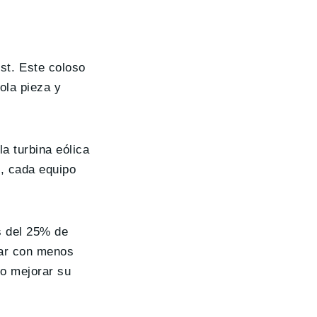
t. Este coloso
ola pieza y
a turbina eólica
, cada equipo
s del 25% de
tar con menos
do mejorar su