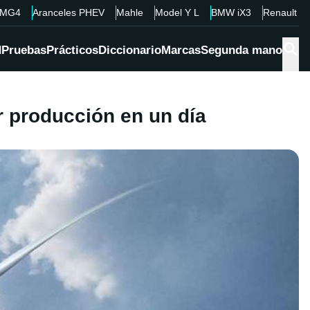
MG4
Aranceles PHEV
Mahle
Model Y L
BMW iX3
Renault 4
d
Pruebas
Prácticos
Diccionario
Marcas
Segunda mano
 producción en un día