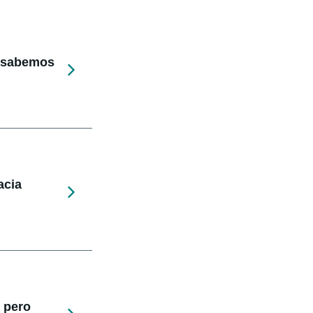
e sabemos
acia
 pero