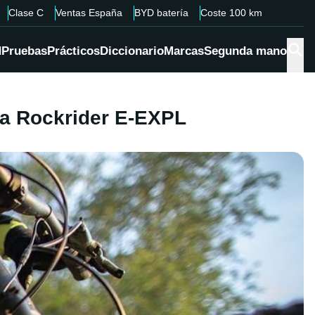
Clase C
Ventas España
BYD batería
Coste 100 km
d
Pruebas
Prácticos
Diccionario
Marcas
Segunda mano
ña Rockrider E-EXPL