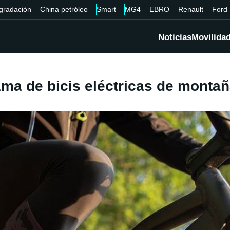
gradación
China petróleo
Smart
MG4
EBRO
Renault
Ford
Noticias
Movilida
ma de bicis eléctricas de monta