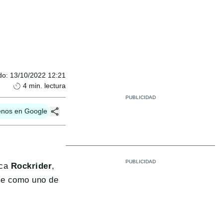
do
:
13/10/2022 12:21
4
min. lectura
enos en Google
rca
Rockrider
,
ble como uno de