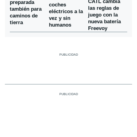
CATL cambia
preparada
coches
las reglas de
también para
eléctricos a la
juego con la
caminos de
vez y sin
nueva batería
tierra
humanos
Freevoy