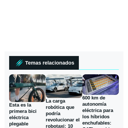
Temas relacionados
600 km de
La carga
autonomía
Esta es la
robótica que
eléctrica para
primera bici
podría
los híbridos
eléctrica
revolucionar el
enchufables:
plegable
robotaxi: 10